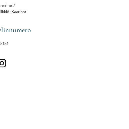
anrinne 7
iikkiö (Kaarina)
elinnumero
05154