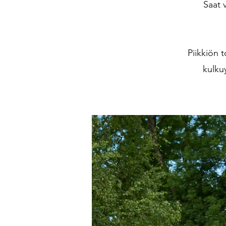
Saat 
Piikkiön 
kulkuy