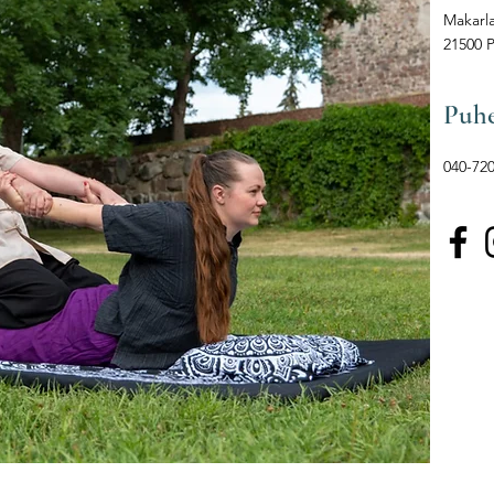
Makarl
21500 P
Puh
040-72