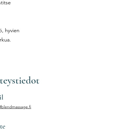
titse
ö, hyvien
rkua.
teystiedot
il
blendmassage.fi
te