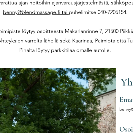
varattua ajan hoitoihin
ajanvarausjärjestelmästä
, sähköpos
benny@blendmassage.fi tai
puhelimitse 040-7205154.
toimipiste löytyy osoitteesta Makarlanrinne 7, 21500 Piikki
hteyksien varrelta lähellä sekä Kaarinaa, Paimiota että Tu
Pihalta löytyy parkkitilaa omalle autolle.
Yh
Ema
benny@
Osoi