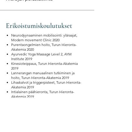
Erikoistumiskoulutukset
Neurodyynaaminen mobilisointi: yläraajat,
Modern movement Clinic 2020
Purentaongelmien hoito, Turun Hieronta-
Akatemia 2020
Ayurvedic Yoga Massage Level 2, AYM
Institute 2019
Kinesioteippaus, Turun Hieronta-Akatemia
2019
Lannerangan manuaalinen tutkiminen ja
hoito, Turun Hieronta-Akatemia 2019
Lihaskalvot ja triggerpisteet, Turun Hieronta-
Akatemia 2019
Intialainen päähieronta, Turun Hieronta-
Akatemia 2019
Hot Stone -kuumakivihieronta, Turun
Hieronta-Akatemia 2018
Rintarangan manuaalinen tutkiminen ja hoito,
Turun Hieronta-Akatemia 2018
Ayurvedic Yoga Massage Level 1, AYM
Institute 2018