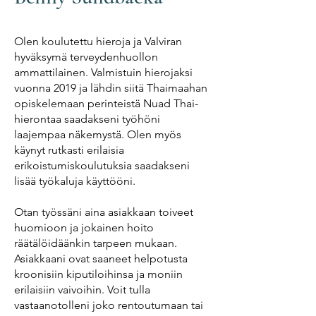
Olen koulutettu hieroja ja Valviran
hyväksymä terveydenhuollon
ammattilainen. Valmistuin hierojaksi
vuonna 2019 ja lähdin siitä Thaimaahan
opiskelemaan perinteistä Nuad Thai-
hierontaa saadakseni työhöni
laajempaa näkemystä. Olen myös
käynyt rutkasti erilaisia
erikoistumiskoulutuksia saadakseni
lisää työkaluja käyttööni.
Otan työssäni aina asiakkaan toiveet
huomioon ja jokainen hoito
räätälöidäänkin tarpeen mukaan.
Asiakkaani ovat saaneet helpotusta
kroonisiin kiputiloihinsa ja moniin
erilaisiin vaivoihin. Voit tulla
vastaanotolleni joko rentoutumaan tai