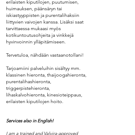
erilaisten kiputilojen, puutumisen,
huimauksen, päänsäryn tai
iskiastyyppisten ja purentalihaksiin
liittyvien vaivojen kanssa. Lisäksi saat
tarvittaessa mukaasi myös
kotikuntoutusohjeita ja vinkkejä
hyvinvoinnin ylläpitämiseen.
Tervetuloa, nähdään vastaanotollani!
Tarjoamiini palveluihin sisältyy mm.
klassinen hieronta, thaijoogahieronta,
purentalihashieronta,
triggerpistehieronta,
lihaskalvohieronta, kinesioteippaus,
erilaisten kiputilojen hoito.
Services also in English!
I am a trained and Valvira-approved